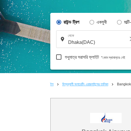
রাউন্ড ট্রিপ
একমুখী
মাল্টি
থেকে
শুধুমাত্র সরাসরি ফ্লাইট
*কোন স্থানান্তর নেই
টপ
বিশ্বব্যাপী অপারেটিং এয়ারলাইন্সের তালিকা
Bangkok