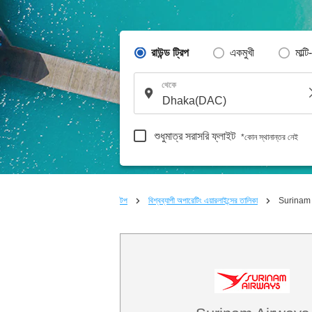
রাউন্ড ট্রিপ
একমুখী
মাল্টি
থেকে
শুধুমাত্র সরাসরি ফ্লাইট
*কোন স্থানান্তর নেই
টপ
বিশ্বব্যাপী অপারেটিং এয়ারলাইন্সের তালিকা
Surinam