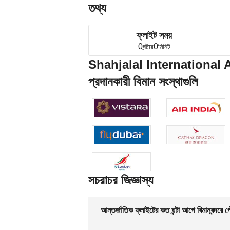
তথ্য
ফ্লাইট সময়
0
0
ঘন্টার
মিনিট
Shahjalal International 
প্রদানকারী বিমান সংস্থাগুলি
সচরাচর জিজ্ঞাস্য
আন্তর্জাতিক ফ্লাইটের কত ঘন্টা আগে বিমানবন্দরে