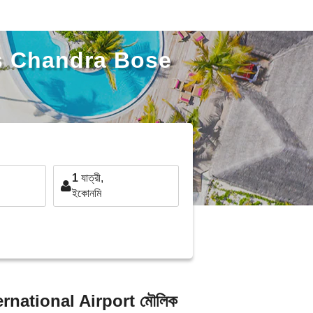
as Chandra Bose
1
যাত্রী,
ইকোনমি
rnational Airport মৌলিক