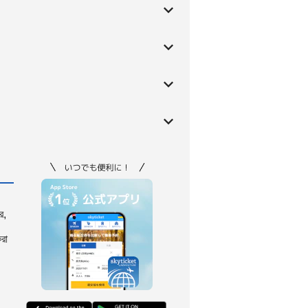
।
ে,
করা