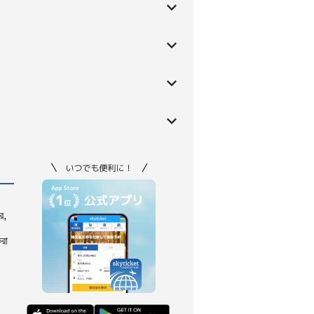
।
ে,
করা