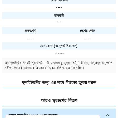
দাপ্তরিক নাম
----
রাজধানী
----
জনসংখ্যা
দেশের কোড
----
----
দেশ কোড (আন্তর্জাতিক কল)
＋----
এর ফ্লাইটের সময়টি প্রায়
ঘন্টা। নীচে জলবায়ু, মুদ্রা, ধর্ম, শিষ্টাচার, অন্যান্য তথ্যগুলি
পরীক্ষা করুন। আপনাকে
এ মনোরম ভ্রমণগুলি শুভেচ্ছা জানাচ্ছি।
ফ্লাইটগুলির জন্য
এর সাথে বিমানের তুলনা করুন
আরও ভ্রমণের বিকল্প
প্রধান শহরগুলিArgentinaপ্রধান শহর