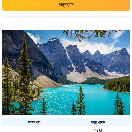
অনুসন্ধান
জনসংখ্যা
শহর কোড
-
YYG