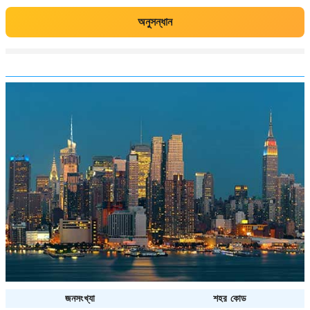
অনুসন্ধান
জনসংখ্যা
শহর কোড