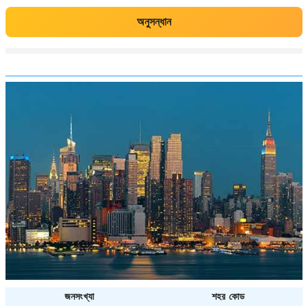
অনুসন্ধান
জনসংখ্যা
শহর কোড