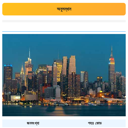
অনুসন্ধান
জনসংখ্যা
শহর কোড