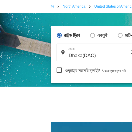
টপ
North America
United States of Americ
রাউন্ড ট্রিপ
একমুখী
মাল্টি
থেকে
শুধুমাত্র সরাসরি ফ্লাইট
*কোন স্থানান্তর নেই