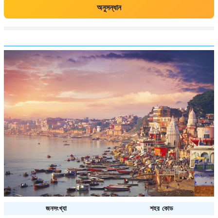
অনুসন্ধান
জনসংখ্যা
শহর কোড