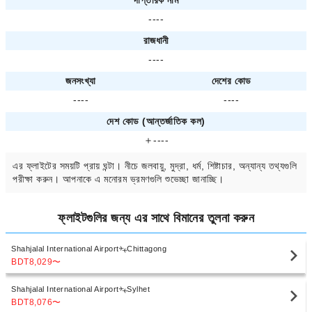
দাপ্তরিক নাম
----
রাজধানী
----
জনসংখ্যা
দেশের কোড
----
----
দেশ কোড (আন্তর্জাতিক কল)
＋----
এর ফ্লাইটের সময়টি প্রায়
ঘন্টা। নীচে জলবায়ু, মুদ্রা, ধর্ম, শিষ্টাচার, অন্যান্য তথ্যগুলি
পরীক্ষা করুন। আপনাকে
এ মনোরম ভ্রমণগুলি শুভেচ্ছা জানাচ্ছি।
ফ্লাইটগুলির জন্য
এর সাথে বিমানের তুলনা করুন
Shahjalal International Airport
Chittagong
BDT8,029
〜
Shahjalal International Airport
Sylhet
BDT8,076
〜