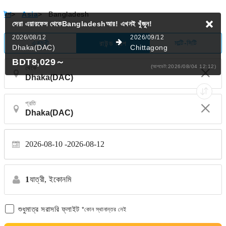
টপ
>
Asia
>
Bangladesh
সেরা এয়ারফেস থেকেBangladeshআর!
এখনই খুঁজুন!
2026/08/12
2026/09/12
একমুখী
মাল্টি-সিটি
রাউন্ড ট্রিপ
Dhaka(DAC)
Chittagong
BDT8,029
～
(আপডেট:2026/08/04 12:12)
থেকে
প্রতি
2026-08-10
2026-08-12
1
যাত্রী,
ইকোনমি
শুধুমাত্র সরাসরি ফ্লাইট
*কোন স্থানান্তর নেই