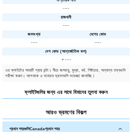
----
রাজধানী
----
জনসংখ্যা
দেশের কোড
----
----
দেশ কোড (আন্তর্জাতিক কল)
＋----
এর ফ্লাইটের সময়টি প্রায়
ঘন্টা। নীচে জলবায়ু, মুদ্রা, ধর্ম, শিষ্টাচার, অন্যান্য তথ্যগুলি
পরীক্ষা করুন। আপনাকে
এ মনোরম ভ্রমণগুলি শুভেচ্ছা জানাচ্ছি।
ফ্লাইটগুলির জন্য
এর সাথে বিমানের তুলনা করুন
আরও ভ্রমণের বিকল্প
প্রধান শহরগুলিCanadaপ্রধান শহর