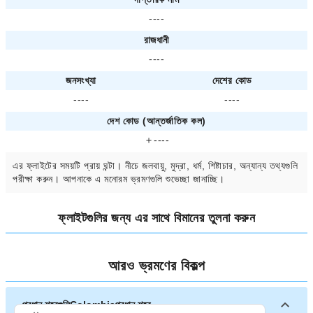
----
রাজধানী
----
জনসংখ্যা
দেশের কোড
----
----
দেশ কোড (আন্তর্জাতিক কল)
＋----
এর ফ্লাইটের সময়টি প্রায়
ঘন্টা। নীচে জলবায়ু, মুদ্রা, ধর্ম, শিষ্টাচার, অন্যান্য তথ্যগুলি
পরীক্ষা করুন। আপনাকে
এ মনোরম ভ্রমণগুলি শুভেচ্ছা জানাচ্ছি।
ফ্লাইটগুলির জন্য
এর সাথে বিমানের তুলনা করুন
আরও ভ্রমণের বিকল্প
প্রধান শহরগুলিColombiaপ্রধান শহর