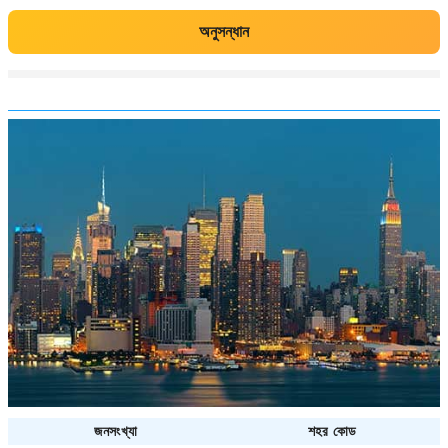
অনুসন্ধান
জনসংখ্যা
শহর কোড