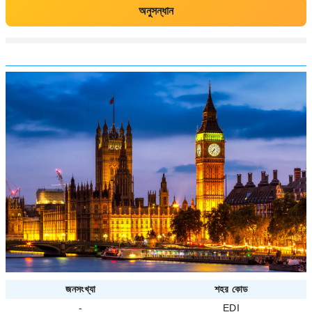
অনুসন্ধান
জনসংখ্যা
শহর কোড
-
EDI