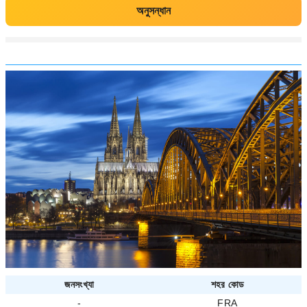
অনুসন্ধান
জনসংখ্যা
শহর কোড
-
FRA