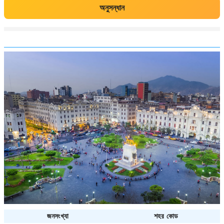
অনুসন্ধান
জনসংখ্যা
শহর কোড