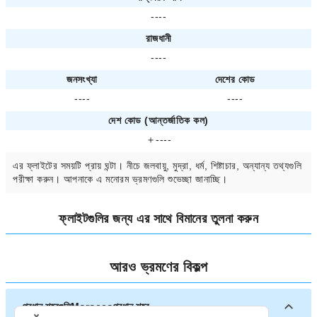
----
রাজধানী
----
জনসংখ্যা
দেশের কোড
----
----
দেশ কোড (আন্তর্জাতিক কল)
＋----
এর ফ্লাইটের সময়টি প্রায়
ঘন্টা। নীচে জলবায়ু, মুদ্রা, ধর্ম, শিষ্টাচার, অন্যান্য তথ্যগুলি
পরীক্ষা করুন। আপনাকে
এ মনোরম ভ্রমণগুলি শুভেচ্ছা জানাচ্ছি।
ফ্লাইটগুলির জন্য
এর সাথে বিমানের তুলনা করুন
আরও ভ্রমণের বিকল্প
প্রধান শহরগুলিMoroccoপ্রধান শহর