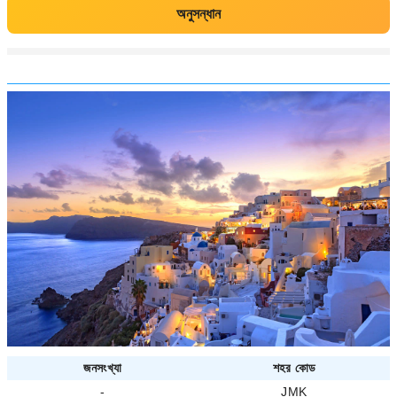
অনুসন্ধান
জনসংখ্যা
শহর কোড
-
JMK