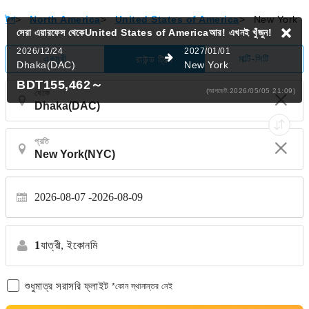
টপ
>
North America
>
United States of America
>
New York
সেরা এয়ারফেস থেকেUnited States of Americaআর!
এখনই খুঁজুন!
2026/12/24
2027/01/01
একমুখী
মাল্টি-সিটি
রাউন্ড ট্রিপ
Dhaka(DAC)
New York
BDT155,462
～
(আপডেট:2026/05/05 21:09)
থেকে
প্রতি
2026-08-07
2026-08-09
1
যাত্রী,
ইকোনমি
শুধুমাত্র সরাসরি ফ্লাইট
*কোন স্থানান্তর নেই