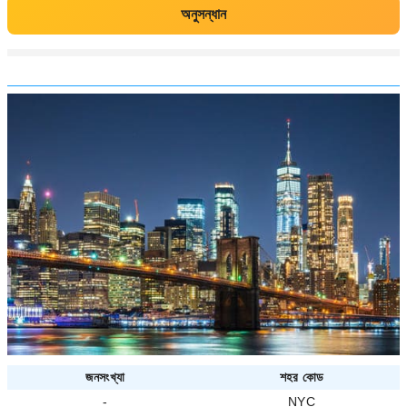
অনুসন্ধান
জনসংখ্যা
শহর কোড
-
NYC