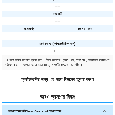
----
রাজধানী
----
জনসংখ্যা
দেশের কোড
----
----
দেশ কোড (আন্তর্জাতিক কল)
＋----
এর ফ্লাইটের সময়টি প্রায়
ঘন্টা। নীচে জলবায়ু, মুদ্রা, ধর্ম, শিষ্টাচার, অন্যান্য তথ্যগুলি
পরীক্ষা করুন। আপনাকে
এ মনোরম ভ্রমণগুলি শুভেচ্ছা জানাচ্ছি।
ফ্লাইটগুলির জন্য
এর সাথে বিমানের তুলনা করুন
আরও ভ্রমণের বিকল্প
প্রধান শহরগুলিNew Zealandপ্রধান শহর