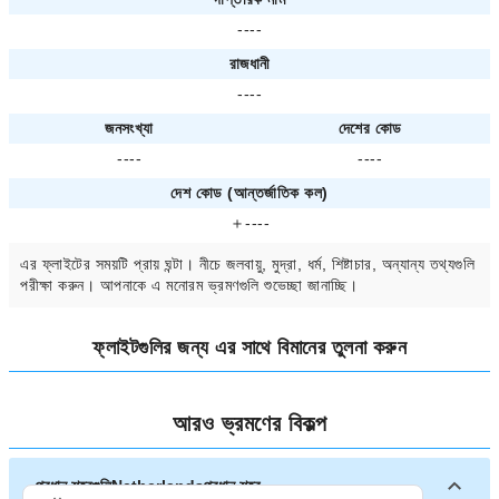
----
রাজধানী
----
জনসংখ্যা
দেশের কোড
----
----
দেশ কোড (আন্তর্জাতিক কল)
＋----
এর ফ্লাইটের সময়টি প্রায়
ঘন্টা। নীচে জলবায়ু, মুদ্রা, ধর্ম, শিষ্টাচার, অন্যান্য তথ্যগুলি
পরীক্ষা করুন। আপনাকে
এ মনোরম ভ্রমণগুলি শুভেচ্ছা জানাচ্ছি।
ফ্লাইটগুলির জন্য
এর সাথে বিমানের তুলনা করুন
আরও ভ্রমণের বিকল্প
প্রধান শহরগুলিNetherlandsপ্রধান শহর