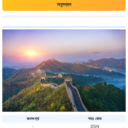
অনুসন্ধান
জনসংখ্যা
শহর কোড
-
DSN