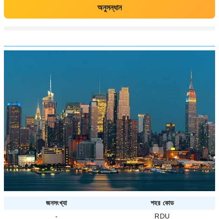
অনুসন্ধান
জনসংখ্যা
শহর কোড
-
RDU