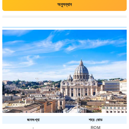
অনুসন্ধান
জনসংখ্যা
শহর কোড
-
ROM