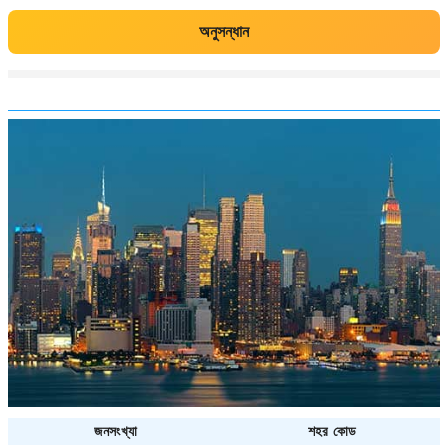
অনুসন্ধান
জনসংখ্যা
শহর কোড