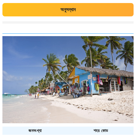
অনুসন্ধান
জনসংখ্যা
শহর কোড