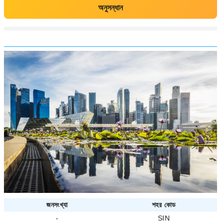
অনুসন্ধান
জনসংখ্যা
শহর কোড
-
SIN