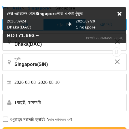
টপ
>
Asia
>
Singapore
>
Singapore
সেরা এয়ারফেস থেকেSingaporeআর!
এখনই খুঁজুন!
2026/09/24
2026/09/29
একমুখী
মাল্টি-সিটি
রাউন্ড ট্রিপ
Dhaka(DAC)
Singapore
BDT71,693
～
(আপডেট:2026/04/28 08:08)
থেকে
প্রতি
2026-08-08
2026-08-10
1
যাত্রী,
ইকোনমি
শুধুমাত্র সরাসরি ফ্লাইট
*কোন স্থানান্তর নেই