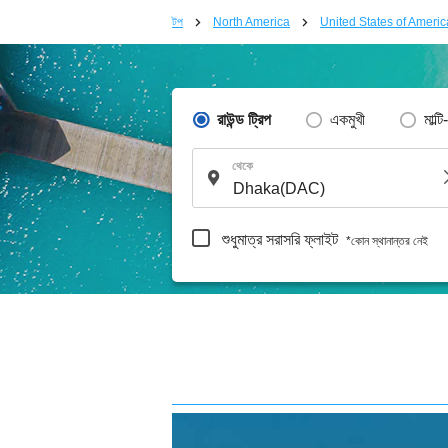
টপ
North America
United States of Americ
রাউন্ড ট্রিপ
একমুখী
মাল্টি
থেকে
শুধুমাত্র সরাসরি ফ্লাইট
*কোন স্থানান্তর নেই