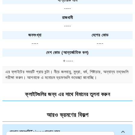
দাপ্তরিক নাম
----
রাজধানী
----
জনসংখ্যা
দেশের কোড
----
----
দেশ কোড (আন্তর্জাতিক কল)
＋----
এর ফ্লাইটের সময়টি প্রায়
ঘন্টা। নীচে জলবায়ু, মুদ্রা, ধর্ম, শিষ্টাচার, অন্যান্য তথ্যগুলি
পরীক্ষা করুন। আপনাকে
এ মনোরম ভ্রমণগুলি শুভেচ্ছা জানাচ্ছি।
ফ্লাইটগুলির জন্য
এর সাথে বিমানের তুলনা করুন
আরও ভ্রমণের বিকল্প
প্রধান শহরগুলিTaiwanপ্রধান শহর