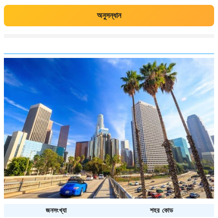
অনুসন্ধান
জনসংখ্যা
শহর কোড