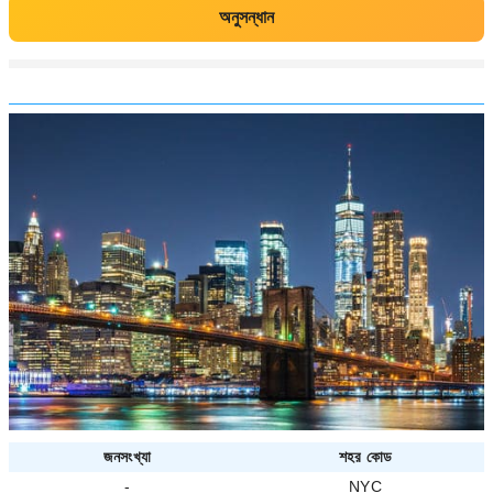
অনুসন্ধান
জনসংখ্যা
শহর কোড
-
NYC