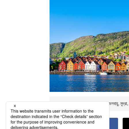
এর ফ্লাইটের সময়টি প্রায়
ঘন্টা। নীচে জলবায়ু, মুদ্র