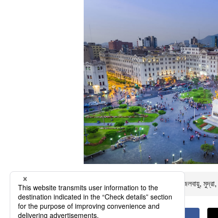
এর ফ্লাইটের সময়টি প্রায়
ঘন্টা। নীচে জলবায়ু, মুদ্র