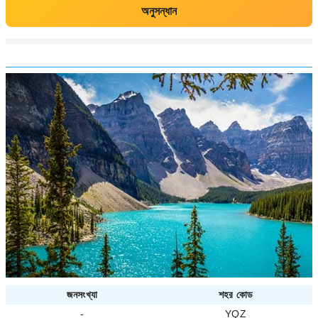
অনুসন্ধান
জনসংখ্যা
শহর কোড
-
YQZ