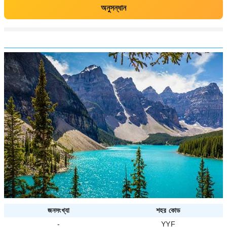
অনুসন্ধান
জনসংখ্যা
শহর কোড
-
YYF