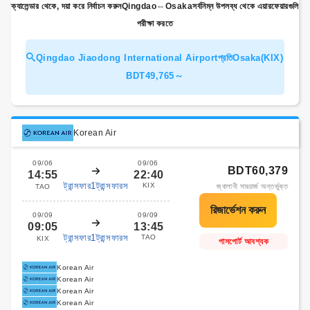
ক্যালেন্ডার থেকে, দয়া করে নির্বাচন করুনQingdao⇔Osakaসর্বনিম্ন উপলব্ধ থেকে এয়ারফেয়ারগুলি
পরীক্ষা করতে
Qingdao Jiaodong International Airportপ্রতিOsaka(KIX)
BDT49,765～
Korean Air
09/06
09/06
BDT60,379
14:55
22:40
ট্রান্সফার1ট্রান্সফারস
KIX
জ্বালানী সারচার্জ অন্তর্ভুক্ত
TAO
09/09
09/09
09:05
13:45
ট্রান্সফার1ট্রান্সফারস
TAO
KIX
পাসপোর্ট আবশ্যক
Korean Air
Korean Air
Korean Air
Korean Air