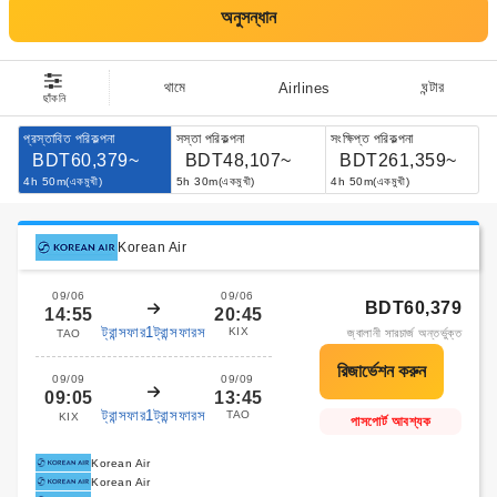
অনুসন্ধান
থামে
ঘন্টার
Airlines
ছাঁকনি
প্রস্তাবিত পরিকল্পনা
সস্তা পরিকল্পনা
সংক্ষিপ্ত পরিকল্পনা
BDT60,379~
BDT48,107~
BDT261,359~
4h 50m(একমুখী)
5h 30m(একমুখী)
4h 50m(একমুখী)
Korean Air
09/06
09/06
BDT60,379
14:55
20:45
ট্রান্সফার1ট্রান্সফারস
KIX
জ্বালানী সারচার্জ অন্তর্ভুক্ত
TAO
09/09
09/09
09:05
13:45
ট্রান্সফার1ট্রান্সফারস
TAO
KIX
পাসপোর্ট আবশ্যক
Korean Air
Korean Air