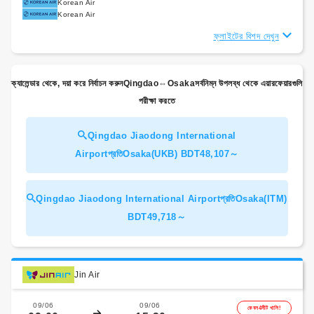
Korean Air
Korean Air
ফ্লাইটের বিশদ দেখুন
ক্যালেন্ডার থেকে, দয়া করে নির্বাচন করুনQingdao⇔Osakaসর্বনিম্ন উপলব্ধ থেকে এয়ারফেয়ারগুলি
পরীক্ষা করতে
Qingdao Jiaodong International
Airportপ্রতিOsaka(UKB) BDT48,107～
Qingdao Jiaodong International Airportপ্রতিOsaka(ITM)
BDT49,718～
Jin Air
09/06
09/06
কেবল4সীট খালি!