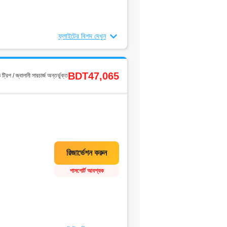
ফ্লাইটের বিশদ দেখুন
BDT47,065
ড ট্রিপ / জ্বালানী সারচার্জ অন্তর্ভুক্ত
পাসপোর্ট আবশ্যক