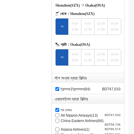
Shenzhen(SZX)
Osaka(OSA)
থেকে：
Shenzhen(SZX)
0:00
6:00
12:00
18:00
সব
-
-
-
-
5:59
11:59
17:59
23:59
প্রতি：
Osaka(OSA)
0:00
6:00
12:00
18:00
সব
-
-
-
-
5:59
11:59
17:59
23:59
স্টপ সংখ্যা দ্বারা ফিল্টার
ট্রান্সফার1ট্রান্সফারস(84)
BDT47,033
এয়ারলাইনস দ্বারা ফিল্টার
সব দেখাও
All Nippon Airways(13)
BDT47,033
China Eastern Airlines(66)
BDT59,736
Asiana Airlines(1)
BDT66,574