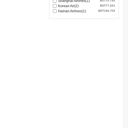
Shanghai Airlines(1)
BDT70,793
Korean Air(2)
BDT77,631
Hainan Airlines(1)
BDT194,703