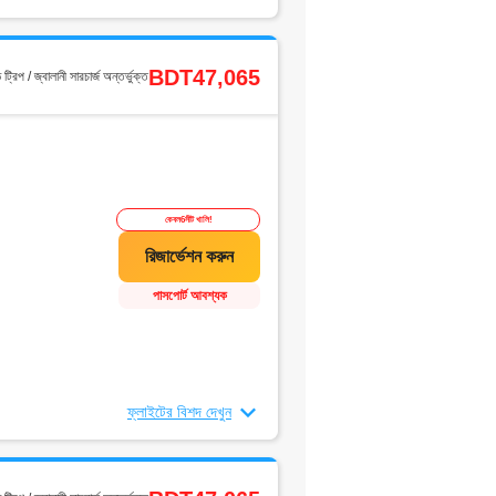
BDT47,065
ড ট্রিপ / জ্বালানী সারচার্জ অন্তর্ভুক্ত
কেবল6সীট খালি!
পাসপোর্ট আবশ্যক
ফ্লাইটের বিশদ দেখুন