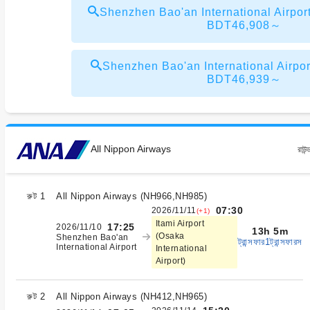
Shenzhen Bao'an International Airpor
BDT46,908～
Shenzhen Bao'an International Airpor
BDT46,939～
All Nippon Airways
রাউন্
রুট 1
All Nippon Airways
(
NH966,NH985
)
07:30
2026/11/11
(+1)
Itami Airport
17:25
2026/11/10
13h 5m
(Osaka
Shenzhen Bao'an
ট্রান্সফার1ট্রান্সফারস
International Airport
International
Airport)
রুট 2
All Nippon Airways
(
NH412,NH965
)