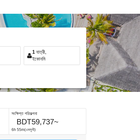
1
যাত্রী,
ইকোনমি
সংক্ষিপ্ত পরিকল্পনা
BDT59,737~
6h 55m(একমুখী)