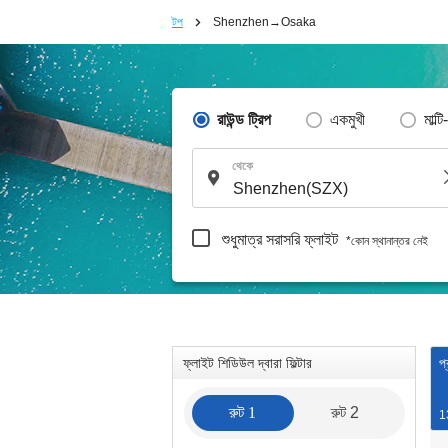
টপ
Shenzhen→Osaka
রাউন্ড ট্রিপ
একমুখী
মাল্টি
থেকে
শুধুমাত্র সরাসরি ফ্লাইট
*কোন স্থানান্তর নেই
ফ্লাইট শিডিউল দ্বারা ফিল্টার
প
রুট 1
রুট 2
1