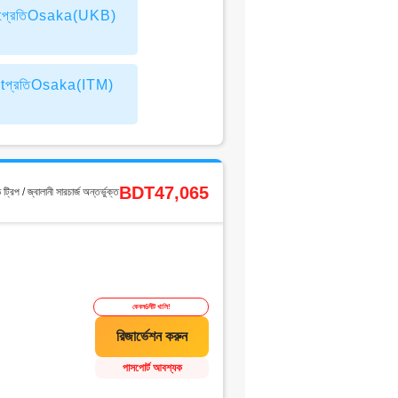
tপ্রতিOsaka(UKB)
tপ্রতিOsaka(ITM)
BDT47,065
ড ট্রিপ / জ্বালানী সারচার্জ অন্তর্ভুক্ত
কেবল6সীট খালি!
পাসপোর্ট আবশ্যক