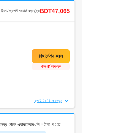
BDT47,065
ড ট্রিপ / জ্বালানী সারচার্জ অন্তর্ভুক্ত
পাসপোর্ট আবশ্যক
ফ্লাইটের বিশদ দেখুন
্ধ থেকে এয়ারফেয়ারগুলি পরীক্ষা করতে