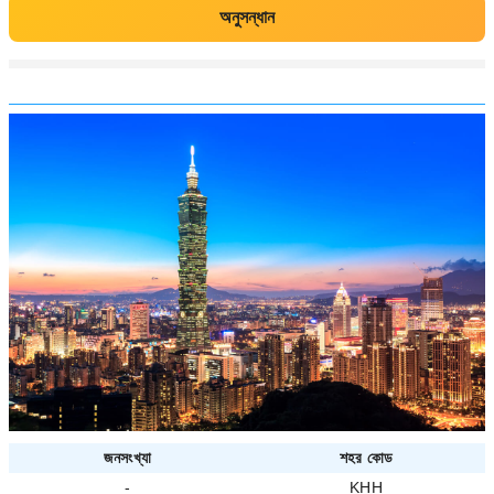
অনুসন্ধান
জনসংখ্যা
শহর কোড
-
KHH